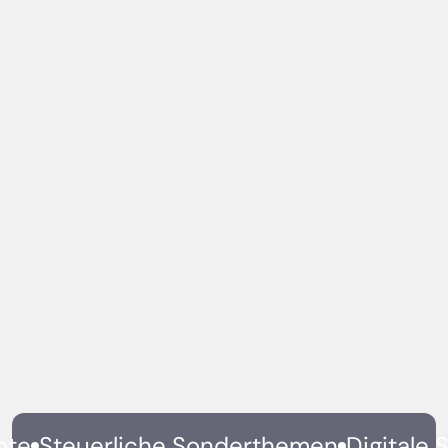
Beratungstermin vereinbaren
Contact us
pte
Steuerliche Sonderthemen
Digitale